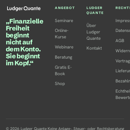
ANGEBOT
LUDGER
RECHT
QUANTE
„Finanzielle
Seminare
Impres
Über
Freiheit
Online-
Datens
Ludger
beginnt
Kurse
Quante
AGB
nicht auf
Webinare
dem Konto.
Kontakt
Widerr
Sie beginnt
Beratung
Vertrag
im Kopf.“
Gratis E-
Lieferu
Book
Bezahl
Shop
Echthei
Bewert
© 2026 Ludger Quante
Keine Anlage-, Steuer- oder Rechtsberatung